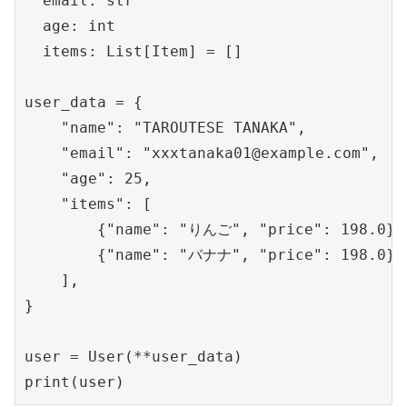
  email: str

  age: int

  items: List[Item] = []

user_data = {

    "name": "TAROUTESE TANAKA",

    "email": "xxxtanaka01@example.com",

    "age": 25,

    "items": [

        {"name": "りんご", "price": 198.0},

        {"name": "バナナ", "price": 198.0},

    ],

}

user = User(**user_data)

print(user)