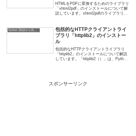
HTMLをPDFに変換するためのライブラリ
「xhtml2pdf」のインストールについて解
説しています。xhtml2pdfのライブラリ
は、Python、ReportLab Toolkit、html5lib
及びPyPDF2を使用しHTMLからP...
包括的なHTTPクライアントライ
Python【初歩から現場実務的なもの】
ブラリ「httplib2」のインストー
ル
包括的なHTTPクライアントライブラリ
「httplib2」のインストールについて解説
しています。「httplib2（）」は、Python
用の小型で高速なHTTPクライアントライ
ブラリで、持続的な接続、Google App
Engineなどの...
スポンサーリンク