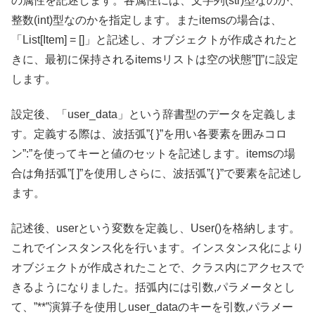
の属性を記述します。各属性には、文字列(str)型なのか、
整数(int)型なのかを指定します。またitemsの場合は、
「List[Item] = []」と記述し、オブジェクトが作成されたと
きに、最初に保持されるitemsリストは空の状態”[]”に設定
します。
設定後、「user_data」という辞書型のデータを定義しま
す。定義する際は、波括弧”{ }”を用い各要素を囲みコロ
ン”:”を使ってキーと値のセットを記述します。itemsの場
合は角括弧”[ ]”を使用しさらに、波括弧”{ }”で要素を記述し
ます。
記述後、userという変数を定義し、User()を格納します。
これでインスタンス化を行います。インスタンス化により
オブジェクトが作成されたことで、クラス内にアクセスで
きるようになりました。括弧内には引数,パラメータとし
て、”**”演算子を使用しuser_dataのキーを引数,パラメー