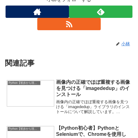
小林
関連記事
画像内の正確でほぼ重複する画像
Python【初歩から現場実務的なもの】
を見つける「imagededup」のイ
ンストール
画像内の正確でほぼ重複する画像を見つ
ける「imagededup」ライブラリのインス
トールについて解説しています。
「imagededup（）」は、画像コレクショ
ン内の正確でほぼ重複する発見できる
Pythonパッケージ,ライブラリです。
【Python初心者】Pythonと
Python【初歩から現場実務的なもの】
■Pyt...
Seleniumで、Chromeを使用し