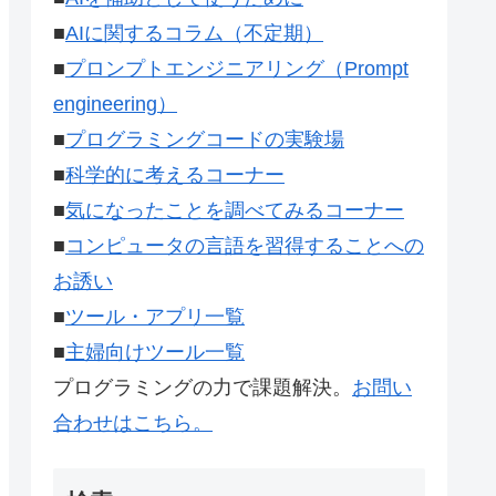
■
AIに関するコラム（不定期）
■
プロンプトエンジニアリング（Prompt
engineering）
■
プログラミングコードの実験場
■
科学的に考えるコーナー
■
気になったことを調べてみるコーナー
■
コンピュータの言語を習得することへの
お誘い
■
ツール・アプリ一覧
■
主婦向けツール一覧
プログラミングの力で課題解決。
お問い
合わせはこちら。