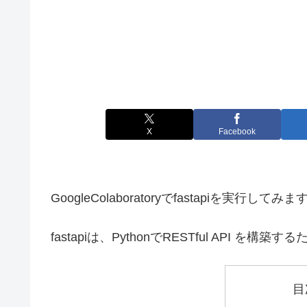
X
Facebook
GoogleColaboratoryでfastapiを実行してみま
fastapiは、PythonでRESTful API を
目